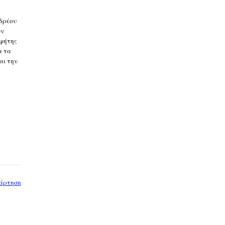
νδρέου
ων
οφήτης
α τα
αι την
άρτηση