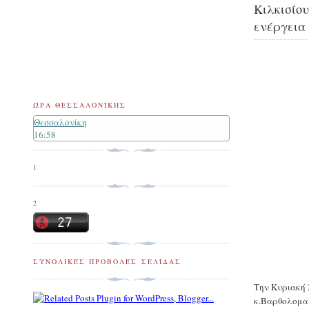
Κιλκισίου
ενέργεια 
ΏΡΑ ΘΕΣΣΑΛΟΝΊΚΗΣ
Θεσσαλονίκη
16:58
1
2
ΣΥΝΟΛΙΚΈΣ ΠΡΟΒΟΛΈΣ ΣΕΛΊΔΑΣ
Την Κυριακή 
κ.Βαρθολομαί