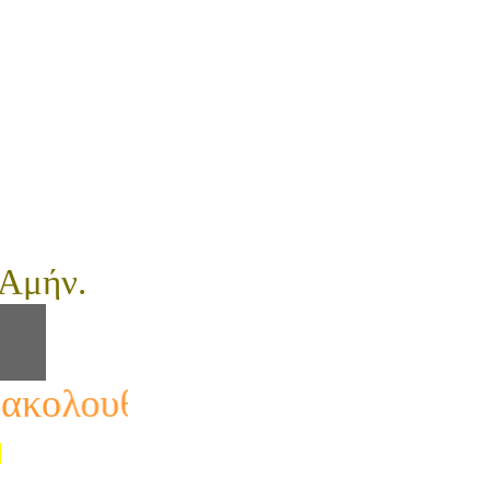
 Αμήν.
oλουθούν θέλω να μάθει όλος 
ς