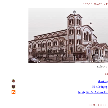
ΙΕΡΌΣ ΝΑΌΣ Α
κάνετε
Δ
Φωτογ
Η αίσθηση 
Ιερός Ναός Αγίων Π
ΠΈΜΠΤΗ 30 