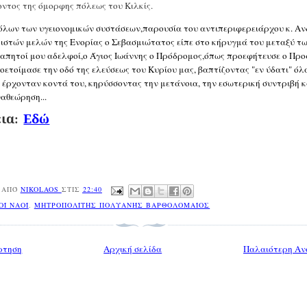
ντος της όμορφης πόλεως του Κιλκίς.
λων των υγειονομικών συστάσεων,παρουσία του αντιπεριφερειάρχου κ. Α
πιστών μελών της Ενορίας ο Σεβασμιώτατος είπε στο κήρυγμά του μεταξύ τ
Αγαπητοί μου αδελφοί,ο Άγιος Ιωάννης ο Πρόδρομος,όπως προεφήτευσε ο Πρ
ετοίμασε την οδό της ελεύσεως του Κυρίου μας, βαπτίζοντας "εν ύδατι" όλ
έρχονταν κοντά του, κηρύσσοντας την μετάνοια, την εσωτερική συντριβή κ
αθεώρηση...
εια:
Εδώ
 ΑΠΌ
NIKOLAOS
ΣΤΙΣ
22:40
ΟΊ ΝΑΟΊ
,
ΜΗΤΡΟΠΟΛΊΤΗΣ ΠΟΛΥΑΝΉΣ ΒΑΡΘΟΛΟΜΑΊΟΣ
ρτηση
Αρχική σελίδα
Παλαιότερη Αν