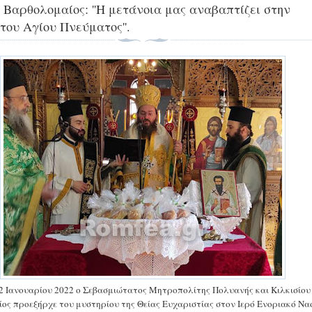
 Βαρθολομαίος: ''Η μετάνοια μας αναβαπτίζει στην
του Αγίου Πνεύματος''.
2 Ιανουαρίου 2022 ο Σεβασμιώτατος Μητροπολίτης Πολυανής και Κιλκισίου
ος προεξήρχε του μυστηρίου της Θείας Ευχαριστίας στον Ιερό Ενοριακό Να