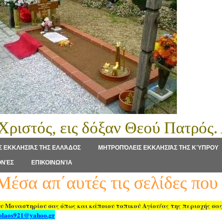
ς Χριστός, εις δόξαν Θεού Πατρός.
 ΕΚΚΛΗΣΙΆΣ ΤΗΣ ΕΛΛΆΔΟΣ
ΜΗΤΡΟΠΌΛΕΙΣ ΕΚΚΛΗΣΙΆΣ ΤΗΣ ΚΎΠΡΟΥ
ΟΝΈΣ
ΕΠΙΚΟΙΝΩΝΊΑ
α απ΄αυτές τις σελίδες που ακ
υ Μοναστηρίου σας όπως και κάποιου τοπικού Αγίου/ας της περιοχής σα
olaos921@yahoo.g
r